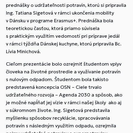
prednášky o udržateľnosti potravín, ktorú si pripravila
Ing. Tatiana Sigetová v rámci ukončenia mobility
v Dánsku v programe Erasmus+. Prednáška bola
teoretickou časťou, ktorá priamo súvisela
s praktickým využitím vedomostí pri príprave jedál
v rámci týždňa Dánskej kuchyne, ktorú pripravila Bc.
Lívia Minichová.
Cieľom prezentácie bolo ozrejmiť študentom vplyv
človeka na životné prostredie a využívanie potravín
s nulovým odpadom. Študentom bola takisto
predstavená koncepcia OSN – Ciele trvalo
udržateľného rozvoja – Agenda 2030 a spôsob, ako
je možné napĺňať jej vízie v rámci našej školy ako aj
v súkromnom živote. Ing. Sigetová predstavila
myšlienku spôsobov recyklácie, spracovávania
potravín s následným využitím odpadu, ozrejmila