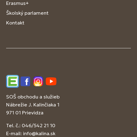
Erasmus+
Školský parlament
Kontakt
Edupage
Facebook
Instagram
YouTube
SOŠ obchodu a služieb
Nábrežie J. Kalinčiaka 1
971 01 Prievidza
Tel. č.: 046/542 21 10
E-mail:
info@kalina.sk