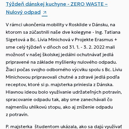
Týždeň dánskej kuchyne - ZERO WASTE –
Nulový odpad
V rámci ukončenia mobility v Roskilde v Dánsku, na
ktorom sa zúčastnili naše dve kolegyne - Ing. Tatiana
Sigetová a Bc. Lívia Minichová v Projekte Erasmus +
sme celý týždeň v dňoch od 31. 1. - 3. 2. 2022 mali
možnosť v našej školskej jedálni ochutnávať jedlá
pripravené na základe myšlienky nulového odpadu.
Žiaci počas svojho odborného výcviku spolu s Bc. Líviu
Minichovou pripravovali chutné a zdravé jedlá podľa
receptov, ktoré si p. majsterka priniesla z Dánska.
Hlavnou ideou bolo využívanie udržateľných potravín,
spracovanie odpadu tak, aby sme zanechávali čo
najmenšiu uhlíkovú stopu, ako aj zníženie odpadu
z potravín.
P. majsterka študentom ukázala, ako sa dajú využívať