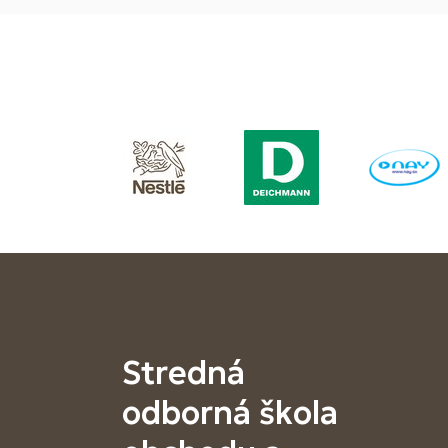
Stredná
odborná škola