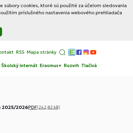
le súbory cookies, ktoré sú použité za účelom sledovania
použitím príslušného nastavenia webového prehliadača
ontakt
RSS
Mapa stránky
Edupage
Facebook
Instagram
YouTube
Školský internát
Erasmus+
Rozvrh
Tlačivá
ku 2025/2026
PDF
(242,82 kB)