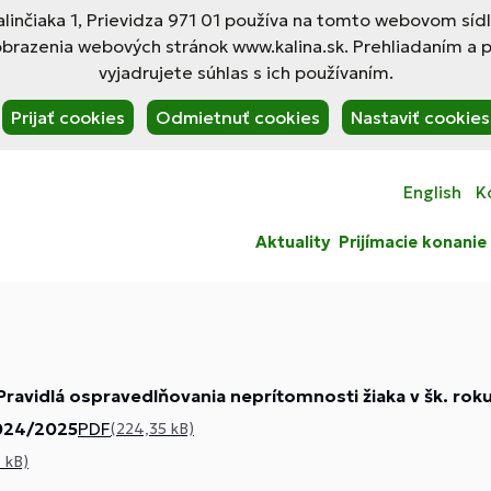
linčiaka 1, Prievidza 971 01 používa na tomto webovom síd
obrazenia webových stránok www.kalina.sk. Prehliadaním a 
vyjadrujete súhlas s ich používaním.
Prijať cookies
Odmietnuť cookies
Nastaviť cookies
English
K
Aktuality
Prijímacie konanie
Pravidlá ospravedlňovania neprítomnosti žiaka v šk. ro
2024/2025
PDF
(224,35 kB)
 kB)