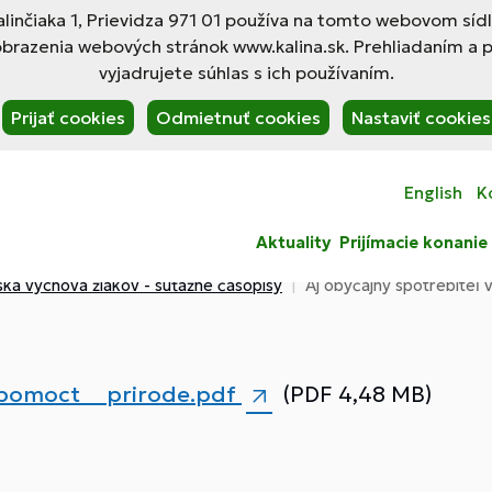
linčiaka 1, Prievidza 971 01 používa na tomto webovom síd
obrazenia webových stránok www.kalina.sk. Prehliadaním a 
vyjadrujete súhlas s ich používaním.
Prijať cookies
Odmietnuť cookies
Nastaviť cookies
English
K
Aktuality
Prijímacie konanie
ská výchova žiakov - súťažné časopisy
Aj obyčajný spotrebiteľ 
_pomoct__prirode.pdf
(PDF 4,48 MB)