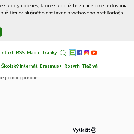
le súbory cookies, ktoré sú použité za účelom sledovania
použitím príslušného nastavenia webového prehliadača
ontakt
RSS
Mapa stránky
Edupage
Facebook
Instagram
YouTube
Školský internát
Erasmus+
Rozvrh
Tlačivá
vie pomôcť prírode
Vytlačiť