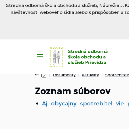
Stredná odborná škola obchodu a služieb, Nábrežie J. Ka
návštevnosti webového sídla alebo k prispôsobeniu z
Stredná odborná
škola obchodu a
služieb Prievidza
Dokumenty
Aktuality
Spotrebiteľ
Zoznam súborov
Aj_obycajny_spotrebitel_vie