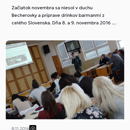
Začiatok novembra sa niesol v duchu
Becherovky a príprave drinkov barmanmi z
celého Slovenska. Dňa 8. a 9. novembra 2016 sa
uskutočnila v Zázrivej celoslovenská barmanská
súťaž BOHEMIAN BAR SESSION. Pozvanie prijal
aj Michal Šuhajda...
8.11.2016