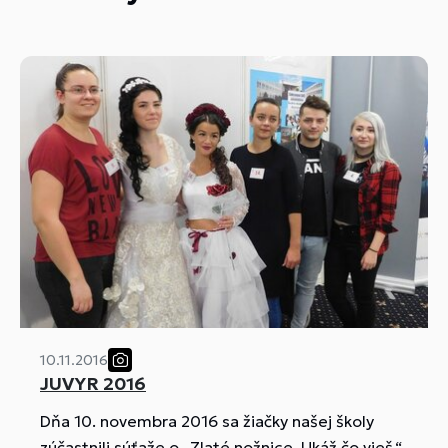
10.11.2016
JUVYR 2016
Dňa 10. novembra 2016 sa žiačky našej školy
zúčastnili súťaže o „Zlaté nožnice. Ukáž čo vieš.“