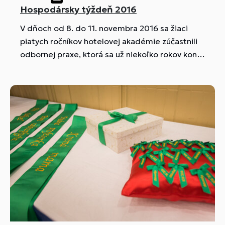
Hospodársky týždeň 2016
V dňoch od 8. do 11. novembra 2016 sa žiaci
piatych ročníkov hotelovej akadémie zúčastnili
odbornej praxe, ktorá sa už niekoľko rokov koná
netradičným spôsobom formou odborných
prednášok a následne diskusií s odborníkmi z
praxe.