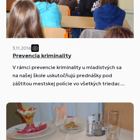
3.11.2016
Prevencia kriminality
V rámci prevencie kriminality u mladistvých sa
na našej škole uskutočňujú prednášky pod
záštitou mestskej polície vo všetkých triedach
prvých ročníkov. Prednášajúcim je koordinátor
prevencie MsP kpt. Mgr. Vít Zajac.