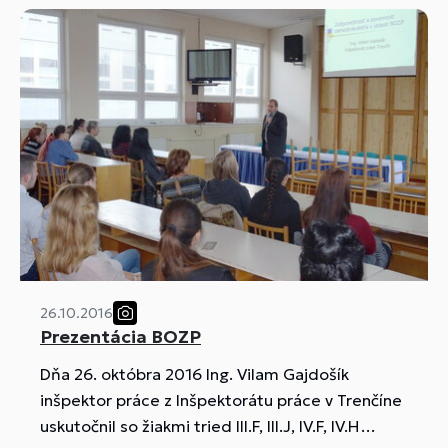
26.10.2016
Prezentácia BOZP
Dňa 26. októbra 2016 Ing. Vilam Gajdošík
inšpektor práce z Inšpektorátu práce v Trenčíne
uskutočnil so žiakmi tried III.F, III.J, IV.F, IV.H