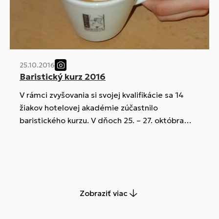
25.10.2016
Baristický kurz 2016
V rámci zvyšovania si svojej kvalifikácie sa 14
žiakov hotelovej akadémie zúčastnilo
baristického kurzu. V dňoch 25. – 27. októbra
2016 absolvovali nielen teóriu pestovania,
praženia a prípravy kávy, ale mali možnosť
prakticky si precvičiť mnoho druhov a spôsobov
prípravy kávy.
Zobraziť viac