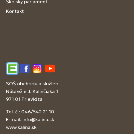
Školský parlament
Kontakt
Edupage
Facebook
Instagram
YouTube
SOŠ obchodu a služieb
Nábrežie J. Kalinčiaka 1
971 01 Prievidza
Tel. č.: 046/542 21 10
E-mail:
info@kalina.sk
www.kalina.sk