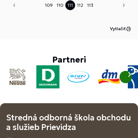
109
110
111
112
113
Vytlačiť
Partneri
Stredná odborná škola obchodu
a služieb Prievidza