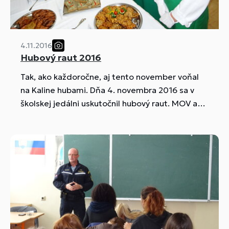
4.11.2016
Hubový raut 2016
Tak, ako každoročne, aj tento november voňal
na Kaline hubami. Dňa 4. novembra 2016 sa v
školskej jedálni uskutočnil hubový raut. MOV a
žiaci vytvorili 30 druhov špecialít pripravených z
rôznych druhov hríbov, kde zásobovateľom
hríbov bol sám náš pán riaditeľ.