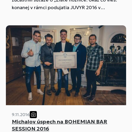
konanej v rámci podujatia JUVYR 2016 v
Bratislavskej Inchebe. Akciu organizoval Štátny
inštitút odborného vzdelávania. Súťažilo sa v
štyroch kategóriách. Naši žiaci sa zapojili do
dvoch z nich: SVADOBNÝ ÚČES - dámsky výčes a
MODERNÝ PÁNSKY STRIH.
9.11.2016
Michalov úspech na BOHEMIAN BAR
SESSION 2016