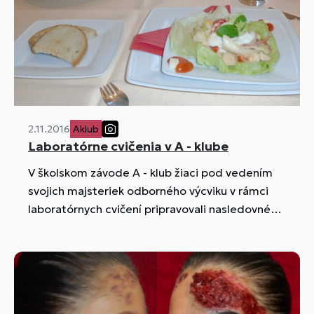
2.11.2016
Aklub
Laboratórne cvičenia v A - klube
V školskom závode A - klub žiaci pod vedením
svojich majsteriek odborného výcviku v rámci
laboratórnych cvičení pripravovali nasledovné
pokrmy...