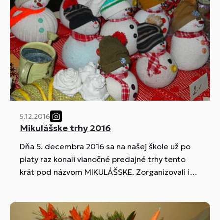
5.12.2016
Mikulášske trhy 2016
Dňa 5. decembra 2016 sa na našej škole už po
piaty raz konali vianočné predajné trhy tento
krát pod názvom MIKULÁŠSKE. Zorganizovali ich
žiaci študijného odboru obchod a podnikanie z
tried III.F a IV.H.