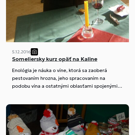
5.12.2016
Someliersky kurz opäť na Kaline
Enológia je náuka o víne, ktorá sa zaoberá
pestovaním hrozna, jeho spracovaním na
podobu vína a ostatnými oblasťami spojenými s
vínom. Naša škola v dňoch 5. - 7. decembra 2016
opäť umožnila v priestoroch Hotelovej
akadémie žiakom oboznámiť sa s enológiou vo
forme somelierskeho kurzu.