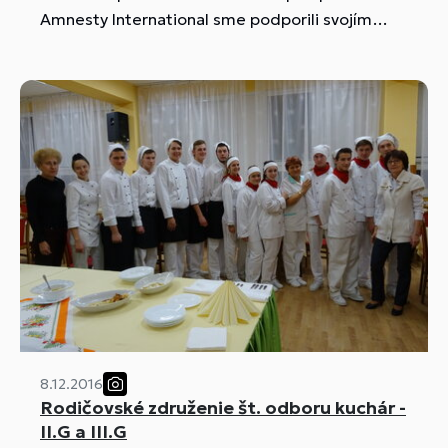
Amnesty International sme podporili svojím
podpisom ľudské práva osôb, ktoré sú
nespravodlivo väznené, mučené a
diskriminované.
8.12.2016
Rodičovské združenie št. odboru kuchár -
II.G a III.G