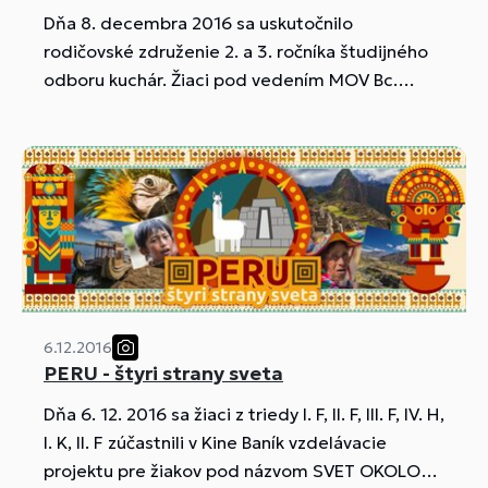
Dňa 8. decembra 2016 sa uskutočnilo
rodičovské združenie 2. a 3. ročníka študijného
odboru kuchár. Žiaci pod vedením MOV Bc.
Supukovej pripravili ukážku jedál „Z KUCHYNE
STARÝCH MÁM“ pre rodičov a triednych
učiteľov.
6.12.2016
PERU - štyri strany sveta
Dňa 6. 12. 2016 sa žiaci z triedy I. F, II. F, III. F, IV. H,
I. K, II. F zúčastnili v Kine Baník vzdelávacie
projektu pre žiakov pod názvom SVET OKOLO