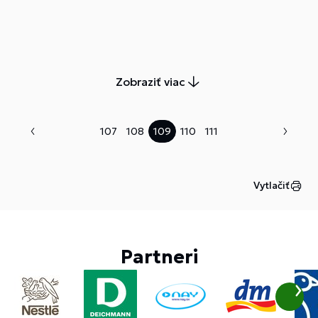
spríjemnenie a spestrenie krásnej vianočnej
atmosféry.
Zobraziť viac
107
108
109
110
111
Vytlačiť
Partneri