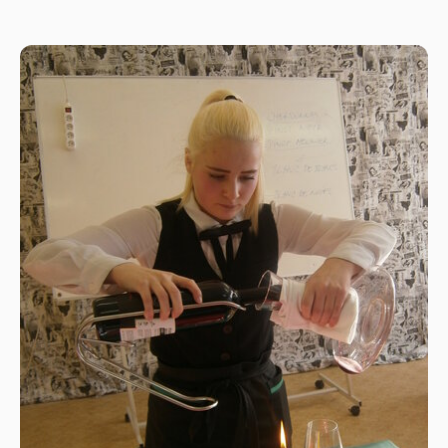
NÁS. Tentokrát to bol cestovateľský film PERU –
ŠTYRI STRANY SVETA. Prezentácia bola
dopĺňaná o cestovateľské zážitky a besedu o
krajine, jedlách, ubytovaní.