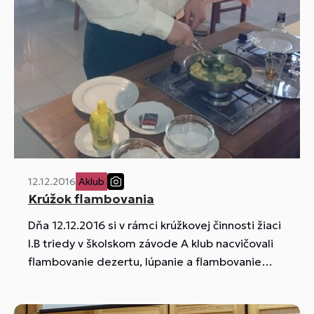
12.12.2016
Aklub
Krúžok flambovania
Dňa 12.12.2016 si v rámci krúžkovej činnosti žiaci
I.B triedy v školskom závode A klub nacvičovali
flambovanie dezertu, lúpanie a flambovanie
banánov. Zvládli aj prípravu a podávanie dezertu
chocolate mousse.