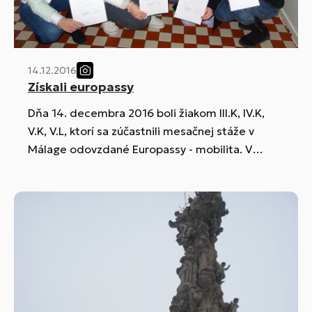
14.12.2016
Získali europassy
Dňa 14. decembra 2016 boli žiakom III.K, IV.K,
V.K, V.L, ktorí sa zúčastnili mesačnej stáže v
Málage odovzdané Europassy - mobilita. V
tomto dokumente sú zaznamenané znalosti a
schopnosti žiakov, ktoré počas mesačnej
odbornej stáže nadobudli v inej európskej
krajine. Žiaci sú zároveň registrovaní na
Ministerstve školstva a my len dúfame, že tento
dokument žiakom pomôže pri ich vstupe na
pracovný trh a zvýši možnosť ich uplatnenia sa
na pracoviskách v Európe.