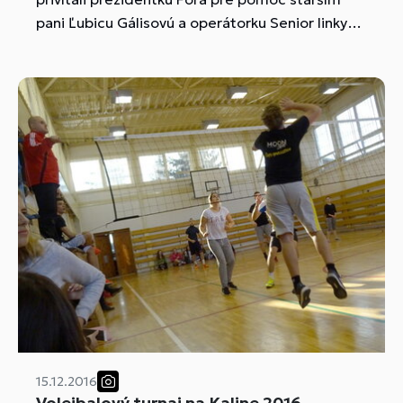
pani Ľubicu Gálisovú a operátorku Senior linky
pani Ing. Editu Flimelovú
15.12.2016
Volejbalový turnaj na Kaline 2016