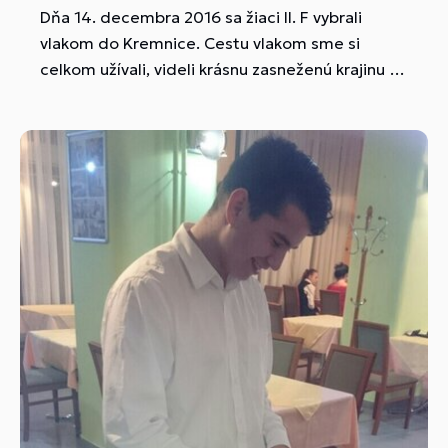
Dňa 14. decembra 2016 sa žiaci II. F vybrali
vlakom do Kremnice. Cestu vlakom sme si
celkom užívali, videli krásnu zasneženú krajinu a
s pribúdajúcimi kilometrami bolo snehu viac a
viac. Prezreli sme si historické námestie v
Kremnici, Múzeum mincí, Uličku slávnych nosov,
nazreli do Múzea Gýču, pozreli sme si priestory
mincovne. Začítali sme sa do histórie Kremnice,
do akcie Kremnické gagy a videli sme aj
zasnežovanie priamo na námestí, kde sa budú
môcť aj návštevníci a obyvatelia lyžovať.