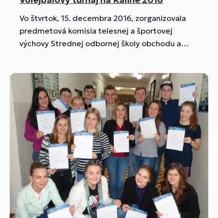
Vo štvrtok, 15. decembra 2016, zorganizovala
predmetová komisia telesnej a športovej
výchovy Strednej odbornej školy obchodu a
služieb J. Kalinčiaka turnaj vo volejbale tried.
Telocvičňa SOŠ sa zmenila na volejbalovú arénu,
v ktorej si svoje sily zmeralo sto žiakov zo
štrnástich tried na tradičnom volejbalovom
turnaji Kaliny.