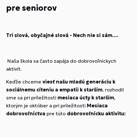
pre seniorov
Tri slová, obyčajné slová - Nech nie si sám....
Naša škola sa často zapája do dobrovoľníckych
aktivít.
Keďže chceme
viesť našu mladú generáciu k
sociálnemu cíteniu a empatii k starším
, rozhodli
sme sa pri príležitosti
mesiaca úcty k starším
,
ktorým je október a pri príležitosti
Mesiaca
dobrovoľníctva
pre túto
dobrovoľnícku aktivitu: