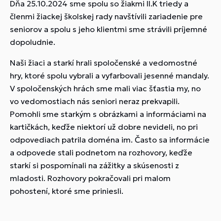
Dňa 25.10.2024 sme spolu so žiakmi II.K triedy a
členmi žiackej školskej rady navštívili zariadenie pre
seniorov a spolu s jeho klientmi sme strávili príjemné
dopoludnie.
Naši žiaci a starkí hrali spoločenské a vedomostné
hry, ktoré spolu vybrali a vyfarbovali jesenné mandaly.
V spoločenských hrách sme mali viac šťastia my, no
vo vedomostiach nás seniori neraz prekvapili.
Pomohli sme starkým s obrázkami a informáciami na
kartičkách, keďže niektorí už dobre nevideli, no pri
odpovediach patrila doména im. Často sa informácie
a odpovede stali podnetom na rozhovory, keďže
starkí si pospomínali na zážitky a skúsenosti z
mladosti. Rozhovory pokračovali pri malom
pohostení, ktoré sme priniesli.