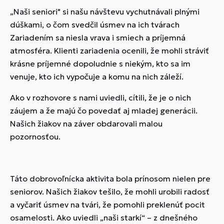
„Naši seniori" si našu návštevu vychutnávali plnými
dúškami, o čom svedčil úsmev na ich tvárach
Zariadením sa niesla vrava i smiech a príjemná
atmosféra. Klienti zariadenia ocenili, že mohli stráviť
krásne príjemné dopoludnie s niekým, kto sa im
venuje, kto ich vypočuje a komu na nich záleží.
Ako v rozhovore s nami uviedli, cítili, že je o nich
záujem a že majú čo povedať aj mladej generácii.
Našich žiakov na záver obdarovali malou
pozornosťou.
Táto dobrovoľnícka aktivita bola prínosom nielen pre
seniorov. Našich žiakov tešilo, že mohli urobili radosť
a vyčariť úsmev na tvári, že pomohli preklenúť pocit
osamelosti. Ako uviedli „naši starkí“ – z dnešného