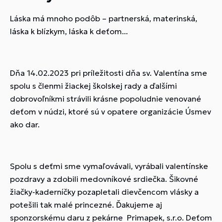
Láska má mnoho podôb – partnerská, materinská,
láska k blízkym, láska k deťom...
Dňa 14.02.2023 pri príležitosti dňa sv. Valentína sme
spolu s členmi žiackej školskej rady a ďalšími
dobrovoľníkmi strávili krásne popoludnie venované
deťom v núdzi, ktoré sú v opatere organizácie Úsmev
ako dar.
Spolu s deťmi sme vymaľovávali, vyrábali valentínske
pozdravy a zdobili medovníkové srdiečka. Šikovné
žiačky-kaderníčky pozapletali dievčencom vlásky a
potešili tak malé princezné. Ďakujeme aj
sponzorskému daru z pekárne Primapek, s.r.o. Deťom