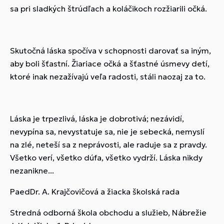
sa pri sladkých štrúdľach a koláčikoch rozžiarili očká.
Skutočná láska spočíva v schopnosti darovať sa iným,
aby boli šťastní. Žiariace očká a šťastné úsmevy detí,
ktoré inak nezažívajú veľa radosti, stáli naozaj za to.
Láska je trpezlivá, láska je dobrotivá; nezávidí,
nevypína sa, nevystatuje sa, nie je sebecká, nemyslí
na zlé, neteší sa z neprávosti, ale raduje sa z pravdy.
Všetko verí, všetko dúfa, všetko vydrží. Láska nikdy
nezanikne...
PaedDr. A. Krajčovičová a žiacka školská rada
Stredná odborná škola obchodu a služieb, Nábrežie