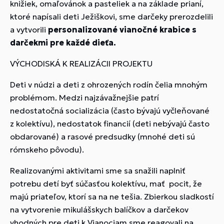
knižiek, omaľovánok a pasteliek a na základe prianí,
ktoré napísali deti Ježiškovi, sme darčeky prerozdelili
a vytvorili
personalizované vianočné krabice s
darčekmi pre každé dieťa.
VÝCHODISKÁ K REALIZÁCII PROJEKTU
Deti v núdzi a deti z ohrozených rodín čelia mnohým
problémom. Medzi najzávažnejšie patrí
nedostatočná socializácia (často bývajú vyčleňované
z kolektívu), nedostatok financií (deti nebývajú často
obdarované) a rasové predsudky (mnohé deti sú
rómskeho pôvodu).
Realizovanými aktivitami sme sa snažili naplniť
potrebu detí byť súčasťou kolektívu, mať pocit, že
majú priateľov, ktorí sa na ne tešia. Zbierkou sladkostí
na vytvorenie mikulášskych balíčkov a darčekov
vhodných pre deti k Vianociam sme reagovali na