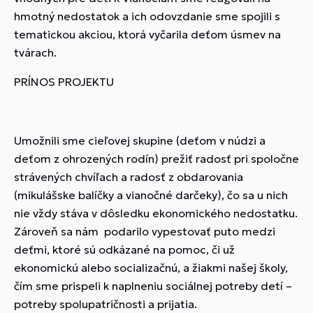
hmotný nedostatok a ich odovzdanie sme spojili s
tematickou akciou, ktorá vyčarila deťom úsmev na
tvárach.
PRÍNOS PROJEKTU
Umožnili sme cieľovej skupine (deťom v núdzi a
deťom z ohrozených rodín) prežiť radosť pri spoločne
strávených chvíľach a radosť z obdarovania
(mikulášske balíčky a vianočné darčeky), čo sa u nich
nie vždy stáva v dôsledku ekonomického nedostatku.
Zároveň sa nám podarilo vypestovať puto medzi
deťmi, ktoré sú odkázané na pomoc, či už
ekonomickú alebo socializačnú, a žiakmi našej školy,
čím sme prispeli k naplneniu sociálnej potreby detí –
potreby spolupatričnosti a prijatia.