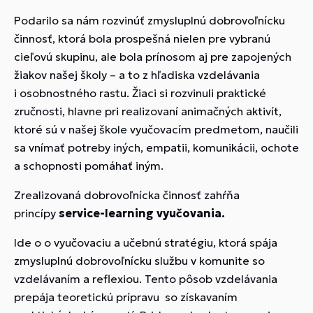
Podarilo sa nám rozvinúť zmysluplnú dobrovoľnícku
činnosť, ktorá bola prospešná nielen pre vybranú
cieľovú skupinu, ale bola prínosom aj pre zapojených
žiakov našej školy – a to z hľadiska vzdelávania
i osobnostného rastu. Žiaci si rozvinuli praktické
zručnosti, hlavne pri realizovaní animačných aktivít,
ktoré sú v našej škole vyučovacím predmetom, naučili
sa vnímať potreby iných, empatii, komunikácii, ochote
a schopnosti pomáhať iným.
Zrealizovaná dobrovoľnícka činnosť zahŕňa
princípy
service-learning vyučovania.
Ide o o vyučovaciu a učebnú stratégiu, ktorá spája
zmysluplnú dobrovoľnícku službu v komunite so
vzdelávaním a reflexiou. Tento
pôsob vzdelávania
prepája teoretickú prípravu so získavaním