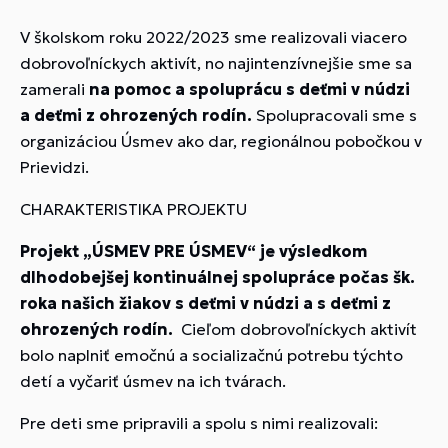
V školskom roku 2022/2023 sme realizovali viacero
dobrovoľníckych aktivít, no najintenzívnejšie sme sa
zamerali
na pomoc a spoluprácu s deťmi v núdzi
a deťmi z ohrozených rodín.
Spolupracovali sme s
organizáciou Úsmev ako dar, regionálnou pobočkou v
Prievidzi.
CHARAKTERISTIKA PROJEKTU
Projekt „ÚSMEV PRE ÚSMEV“ je výsledkom
dlhodobejšej kontinuálnej spolupráce počas šk.
roka našich žiakov s deťmi v núdzi a s deťmi z
ohrozených rodín.
Cieľom dobrovoľníckych aktivít
bolo naplniť emočnú a socializačnú potrebu týchto
detí a vyčariť úsmev na ich tvárach.
Pre deti sme pripravili a spolu s nimi realizovali: