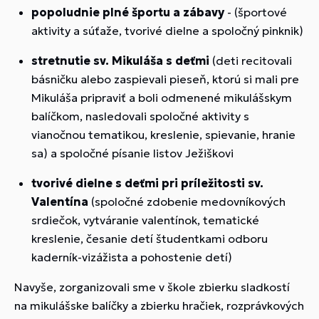
popoludnie plné športu a zábavy
- (športové
aktivity a súťaže, tvorivé dielne a spoločný pinknik)
stretnutie sv. Mikuláša s deťmi
(deti recitovali
básničku alebo zaspievali pieseň, ktorú si mali pre
Mikuláša pripraviť a boli odmenené mikulášskym
balíčkom, nasledovali spoločné aktivity s
vianočnou tematikou, kreslenie, spievanie, hranie
sa) a spoločné písanie listov Ježiškovi
tvorivé dielne s deťmi pri príležitosti sv.
Valentína
(spoločné zdobenie medovníkových
srdiečok, vytváranie valentínok, tematické
kreslenie, česanie detí študentkami odboru
kaderník-vizážista a pohostenie detí)
Navyše, zorganizovali sme v škole zbierku sladkostí
na mikulášske balíčky a zbierku hračiek, rozprávkových