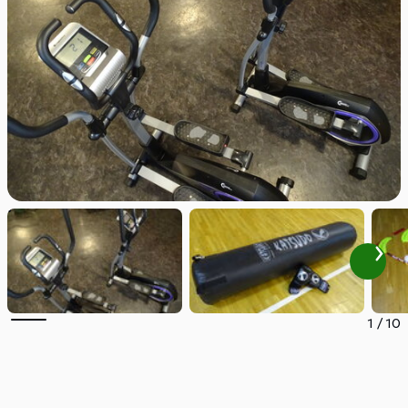
1
/
10