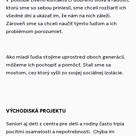
ktorú sme so sebou priniesli, sme chceli rozžiariť ich
všedné dni a ukázať im, že nám na nich záleží.
Zároveň sme sa chceli naučiť týmto ľuďom a ich
problémom porozumieť.
Ako mladí ľudia stojíme uprostred oboch generácií,
môžeme ich pochopiť a pomôcť. Stali sme sa
mostom, cez ktorý vyšli zo svojej sociálnej izolácie.
VÝCHODISKÁ PROJEKTU
Seniori aj deti z centra pre deti a rodiny často trpia
pocitmi osamelosti a nepotrebnosti. Chýba im