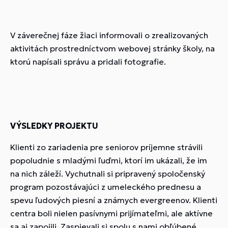
V záverečnej fáze žiaci informovali o zrealizovaných
aktivitách prostredníctvom webovej stránky školy, na
ktorú napísali správu a pridali fotografie.
VÝSLEDKY PROJEKTU
Klienti zo zariadenia pre seniorov príjemne strávili
popoludnie s mladými ľuďmi, ktorí im ukázali, že im
na nich záleží. Vychutnali si pripravený spoločenský
program pozostávajúci z umeleckého prednesu a
spevu ľudových piesní a známych evergreenov. Klienti
centra boli nielen pasívnymi prijímateľmi, ale aktívne
sa aj zapojili. Zaspievali si spolu s nami obľúbené