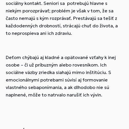
sociálny kontakt. Seniori sa potrebujú hlavne s
niekým porozprávať; problém je však v tom, že sa
často nemajú s kým rozprávať. Prestávajú sa tešiť z
každodenných drobností, strácajú chuť do života, a
to neprospieva ani ich zdraviu.
Deťom chýbajú aj kladné a opätované vzťahy k inej
osobe – či už príbuzným alebo rovesníkom. Ich
sociálne väzby zriedka siahajú mimo inštitúciu. S
emocionálnymi potrebami súvisí aj formovanie
vlastného sebaponímania, a ak dlhodobo nie sú
naplnené, môže to natrvalo narušiť ich vývin.