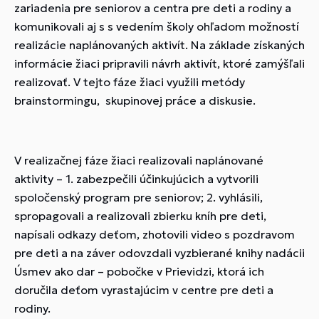
zariadenia pre seniorov a centra pre deti a rodiny a
komunikovali aj s s vedením školy ohľadom možností
realizácie naplánovaných aktivít. Na základe získaných
informácie žiaci pripravili návrh aktivít, ktoré zamýšľali
realizovať. V tejto fáze žiaci využili metódy
brainstormingu, skupinovej práce a diskusie.
V realizačnej fáze žiaci realizovali naplánované
aktivity – 1. zabezpečili účinkujúcich a vytvorili
spoločenský program pre seniorov; 2. vyhlásili,
spropagovali a realizovali zbierku kníh pre deti,
napísali odkazy deťom, zhotovili video s pozdravom
pre deti a na záver odovzdali vyzbierané knihy nadácii
Úsmev ako dar – pobočke v Prievidzi, ktorá ich
doručila deťom vyrastajúcim v centre pre deti a
rodiny.