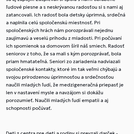
ľudové piesne a s neskrývanou radosťou si s nami aj
zatancovali. Ich radosť bola detsky úprimná, srdečná
a naplnila celú spoločenskú miestnosť. Pri
spoločenských hrách nám porozprávali nejednu
zaujímavú a veselú príhodu z mladosti. Pri počúvaní
ich spomienok sa domovom šíril náš smiech. Radosť
seniorov z toho, že sa mali s kým porozprávať, bola
priam hmatateľná. Seniori zo zariadenia nadviazali
spoločenské kontakty, ktoré im tak veľmi chýbajú a
svojou prirodzenou úprimnosťou a srdečnosťou
naučili mladých ľudí, že medzigeneračná priepasť je
len v nastavení mysle a navzájom si dokážu
porozumieť. Naučili mladých ľudí empatii a aj
schopnosti počúvať.
Deti z centra pre deti a rodiny si prevzali darček -