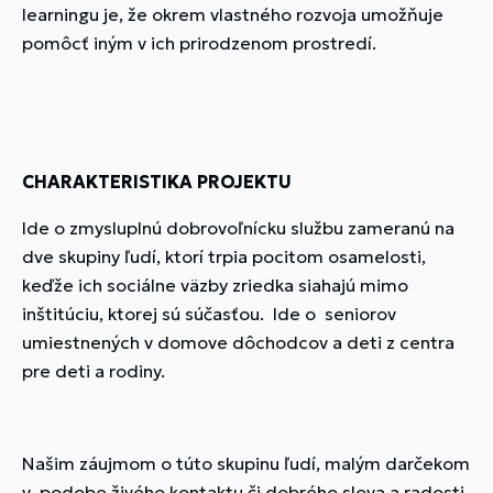
learningu je, že okrem vlastného rozvoja umožňuje
pomôcť iným v ich prirodzenom prostredí.
CHARAKTERISTIKA PROJEKTU
Ide o zmysluplnú dobrovoľnícku službu zameranú na
dve skupiny ľudí, ktorí trpia pocitom osamelosti,
keďže ich sociálne väzby zriedka siahajú mimo
inštitúciu, ktorej sú súčasťou. Ide o seniorov
umiestnených v domove dôchodcov a deti z centra
pre deti a rodiny.
Našim záujmom o túto skupinu ľudí, malým darčekom
v podobe živého kontaktu či dobrého slova a radosti,