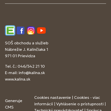
Edupage
Facebook
Instagram
YouTube
SOŠ obchodu a služieb
Nábrežie J. Kalinčiaka 1
971 01 Prievidza
Tel. č.: 046/542 21 10
E-mail:
info@kalina.sk
www.kalina.sk
Cookies nastavenie
|
Cookies - viac
Generuje
informácií
|
Vyhlásenie o prístupnosti
|
CMS
Technický prevádzkovateľ
|
Správca