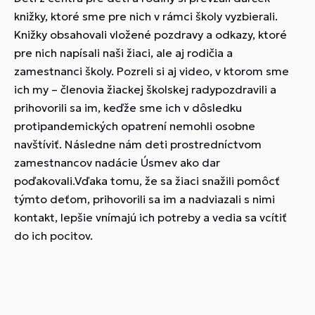
knižky, ktoré sme pre nich v rámci školy vyzbierali.
Knižky obsahovali vložené pozdravy a odkazy, ktoré
pre nich napísali naši žiaci, ale aj rodičia a
zamestnanci školy. Pozreli si aj video, v ktorom sme
ich my – členovia žiackej školskej radypozdravili a
prihovorili sa im, keďže sme ich v dôsledku
protipandemických opatrení nemohli osobne
navštíviť. Následne nám deti prostredníctvom
zamestnancov nadácie Úsmev ako dar
poďakovali.Vďaka tomu, že sa žiaci snažili pomôcť
týmto deťom, prihovorili sa im a nadviazali s nimi
kontakt, lepšie vnímajú ich potreby a vedia sa vcítiť
do ich pocitov.