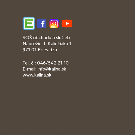
Edupage
Facebook
Instagram
YouTube
SOŠ obchodu a služieb
Nábrežie J. Kalinčiaka 1
971 01 Prievidza
Tel. č.: 046/542 21 10
E-mail:
info@kalina.sk
www.kalina.sk