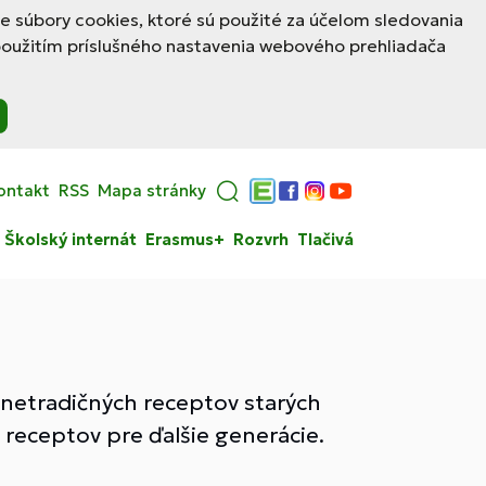
le súbory cookies, ktoré sú použité za účelom sledovania
použitím príslušného nastavenia webového prehliadača
ontakt
RSS
Mapa stránky
Edupage
Facebook
Instagram
YouTube
Školský internát
Erasmus+
Rozvrh
Tlačivá
ky netradičných receptov starých
 receptov pre ďalšie generácie.