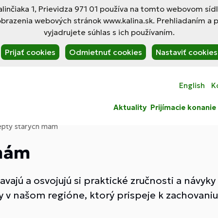
linčiaka 1, Prievidza 971 01 používa na tomto webovom síd
obrazenia webových stránok www.kalina.sk. Prehliadaním a 
vyjadrujete súhlas s ich používaním.
Prijať cookies
Odmietnuť cookies
Nastaviť cookies
English
K
Aktuality
Prijímacie konanie
pty starých mám
 mám
kavajú a osvojujú si praktické zručnosti a návy
y v našom regióne, ktorý prispeje k zachovaniu