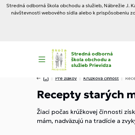
Stredná odborná škola obchodu a služieb, Nábrežie J. Ka
návštevnosti webového sídla alebo k prispôsobeniu z
Stredná odborná
škola obchodu a
služieb Prievidza
Pre žiakov
Krúžková činnosť
Rece
Recepty starých
Žiaci počas krúžkovej činnosti zís
mám, nadväzujú na tradície a zvyk