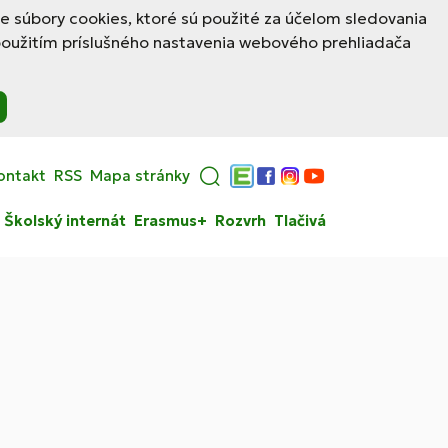
le súbory cookies, ktoré sú použité za účelom sledovania
použitím príslušného nastavenia webového prehliadača
ontakt
RSS
Mapa stránky
Edupage
Facebook
Instagram
YouTube
Školský internát
Erasmus+
Rozvrh
Tlačivá