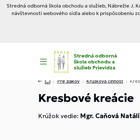
Stredná odborná škola obchodu a služieb, Nábrežie J. Ka
návštevnosti webového sídla alebo k prispôsobeniu z
Stredná odborná
škola obchodu a
služieb Prievidza
Pre žiakov
Krúžková činnosť
Kres
Kresbové kreácie
Krúžok vedie:
Mgr. Caňová Natál