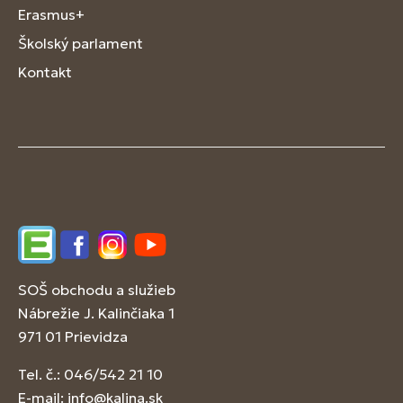
Erasmus+
Školský parlament
Kontakt
Edupage
Facebook
Instagram
YouTube
SOŠ obchodu a služieb
Nábrežie J. Kalinčiaka 1
971 01 Prievidza
Tel. č.: 046/542 21 10
E-mail:
info@kalina.sk