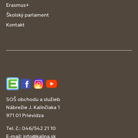
Erasmus+
Školský parlament
Kontakt
Edupage
Facebook
Instagram
YouTube
SOŠ obchodu a služieb
Nábrežie J. Kalinčiaka 1
971 01 Prievidza
Tel. č.: 046/542 21 10
E-mail:
info@kalina.sk