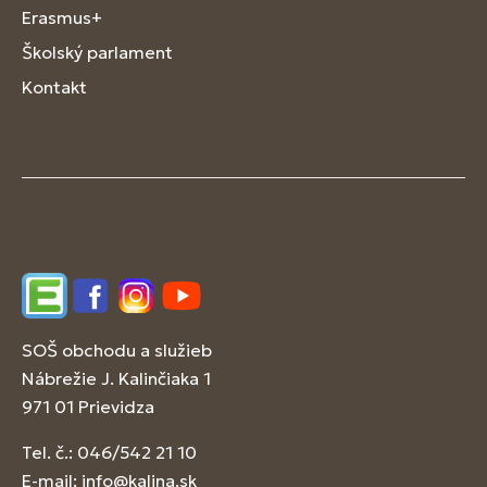
Erasmus+
Školský parlament
Kontakt
Edupage
Facebook
Instagram
YouTube
SOŠ obchodu a služieb
Nábrežie J. Kalinčiaka 1
971 01 Prievidza
Tel. č.: 046/542 21 10
E-mail:
info@kalina.sk