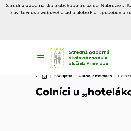
Stredná odborná škola obchodu a služieb, Nábrežie J. Ka
návštevnosti webového sídla alebo k prispôsobeniu z
Stredná odborná
škola obchodu a
služieb Prievidza
Podujatia
Kalina v médiách
Colníc
Colníci u „hotelák