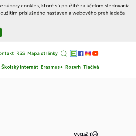
le súbory cookies, ktoré sú použité za účelom sledovania
použitím príslušného nastavenia webového prehliadača
ontakt
RSS
Mapa stránky
Edupage
Facebook
Instagram
YouTube
Školský internát
Erasmus+
Rozvrh
Tlačivá
Vytlačiť