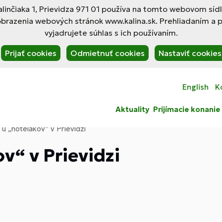
linčiaka 1, Prievidza 971 01 používa na tomto webovom síd
obrazenia webových stránok www.kalina.sk. Prehliadaním a 
vyjadrujete súhlas s ich používaním.
Prijať cookies
Odmietnuť cookies
Nastaviť cookies
English
K
Aktuality
Prijímacie konanie
i u „hotelákov“ v Prievidzi
ov“ v Prievidzi