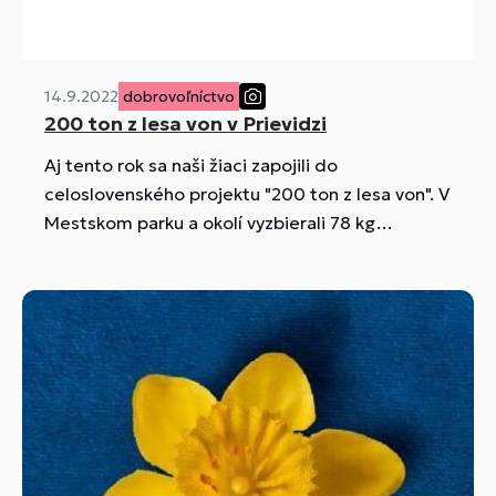
14.9.2022
dobrovoľníctvo
200 ton z lesa von v Prievidzi
Aj tento rok sa naši žiaci zapojili do
celoslovenského projektu "200 ton z lesa von". V
Mestskom parku a okolí vyzbierali 78 kg
odpadkov. Mesto PRIEVIDZA zapožičalo lapače
na odpadky a zabezpečilo odvoz a likvidáciu
vyzbieraného odpadu.