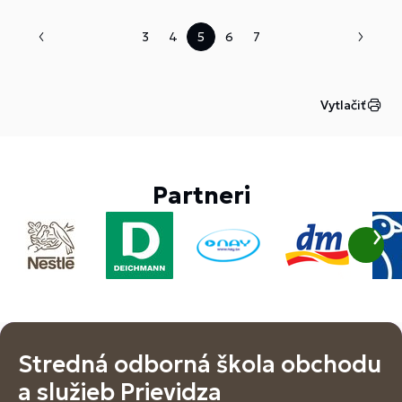
3
4
5
6
7
Vytlačiť
Partneri
Stredná odborná škola obchodu
a služieb Prievidza