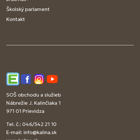
Školský parlament
Kontakt
Edupage
Facebook
Instagram
YouTube
SOŠ obchodu a služieb
Nábrežie J. Kalinčiaka 1
971 01 Prievidza
Tel. č.: 046/542 21 10
E-mail:
info@kalina.sk