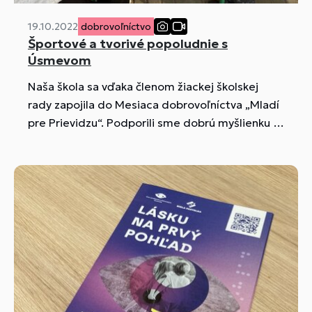
19.10.2022
dobrovoľníctvo
Športové a tvorivé popoludnie s
Úsmevom
Naša škola sa vďaka členom žiackej školskej
rady zapojila do Mesiaca dobrovoľníctva „Mladí
pre Prievidzu“. Podporili sme dobrú myšlienku a
ukázali sme, že nám záleží na pomoci tým, ktorí
to potrebujú a že sme ochotní aj svojou
dobrovoľnou prácou prispieť k zlepšeniu ich
života...