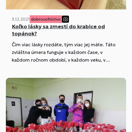
3.12.2021
dobrovoľníctvo
Koľko lásky sa zmestí do krabice od
topánok?
Čím viac lásky rozdáte, tým viac jej máte. Táto
zvláštna úmera funguje v každom čase, v
každom ročnom období, v každom veku, v
každom srdci.