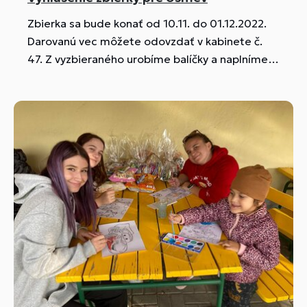
Zbierka sa bude konať od 10.11. do 01.12.2022.
Darovanú vec môžete odovzdať v kabinete č.
47. Z vyzbieraného urobíme balíčky a naplníme
vianočné darčekové krabičky pre deti z Úsmevu
ako dar, s ktorými spolupracujeme.