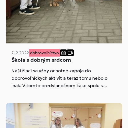
7.12.2022
dobrovoľníctvo
Škola s dobrým srdcom
Naši žiaci sa vždy ochotne zapoja do
dobrovoľníckych aktivít a teraz tomu nebolo
inak. V tomto predvianočnom čase spolu s
učiteľkami odborných predmetov navarili pre
ľudí v núdzi guláš a koláče.