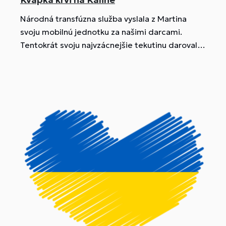
Národná transfúzna služba vyslala z Martina
svoju mobilnú jednotku za našimi darcami.
Tentokrát svoju najvzácnejšie tekutinu darovalo
21 darcov, z toho 14 bolo prvodarcov.