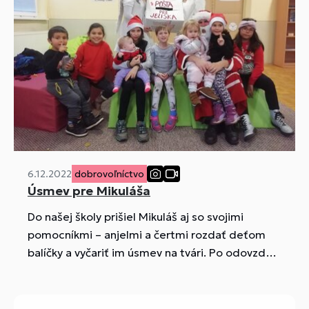
6.12.2022
dobrovoľníctvo
Úsmev pre Mikuláša
Do našej školy prišiel Mikuláš aj so svojimi
pomocníkmi – anjelmi a čertmi rozdať deťom
balíčky a vyčariť im úsmev na tvári. Po odovzdaní
mikulášskych balíčkov žiaci spolu s deťmi písali
listy Ježiškovi a kreslili obrázky.