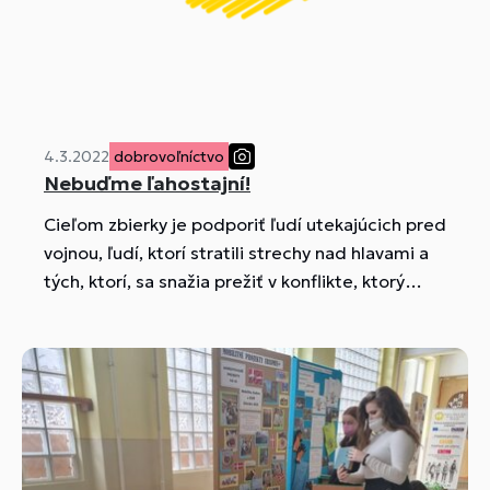
4.3.2022
dobrovoľníctvo
Nebuďme ľahostajní!
Cieľom zbierky je podporiť ľudí utekajúcich pred
vojnou, ľudí, ktorí stratili strechy nad hlavami a
tých, ktorí, sa snažia prežiť v konflikte, ktorý
zasahuje konkrétne ľudské osudy. Podarilo sa
nám vyzbierať obrovské množstvo drobnej
drogérie a trvanlivých potravín.