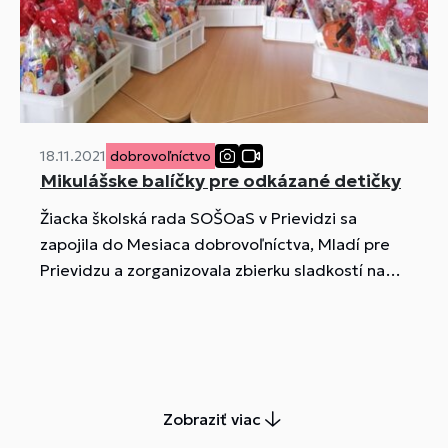
18.11.2021
dobrovoľníctvo
Mikulášske balíčky pre odkázané detičky
Žiacka školská rada SOŠOaS v Prievidzi sa
zapojila do Mesiaca dobrovoľníctva, Mladí pre
Prievidzu a zorganizovala zbierku sladkostí na
obdarovanie detí, o ktoré sa stará nadácia
Úsmev ako dar.
Zobraziť viac