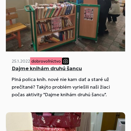
25.1.2022
dobrovoľníctvo
Dajme knihám druhú šancu
Plná polica kníh. nové nie kam dať a staré už
prečítané? Takýto problém vyriešili naši žiaci
počas aktivity "Dajme knihám druhú šancu".