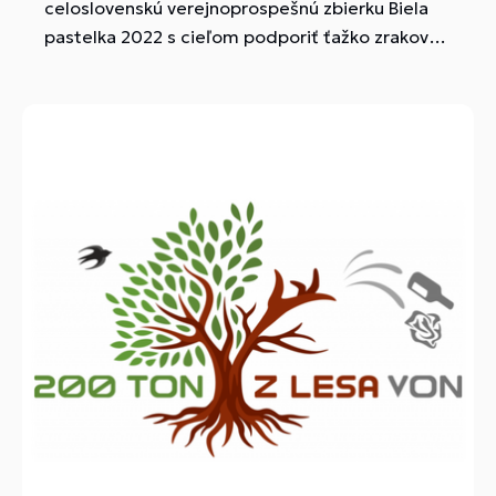
celoslovenskú verejnoprospešnú zbierku Biela
pastelka 2022 s cieľom podporiť ťažko zrakovo
postihnutých občanov. Do zbierky sme sa zapojili
aj my – Kalina. Dievčatá zbierkovali v priestoroch
školy a vyzbierali od empatických žiakov a
zamestnancov školy pekných 57 EUR.