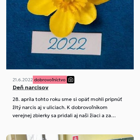
21.6.2022
dobrovoľníctvo
Deň narcisov
28. apríla tohto roku sme si opäť mohli pripnúť
žltý narcis aj v uliciach. K dobrovoľníkom
verejnej zbierky sa pridali aj naši žiaci a za
symbolické žlté kvietky vyzbierali 149,32 €. Táto
suma bola odoslaná organizátorovi zbierky Lige
proti rakovine.