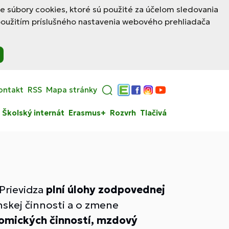
le súbory cookies, ktoré sú použité za účelom sledovania
použitím príslušného nastavenia webového prehliadača
ontakt
RSS
Mapa stránky
Edupage
Facebook
Instagram
YouTube
Školský internát
Erasmus+
Rozvrh
Tlačivá
 Prievidza
plní úlohy zodpovednej
nskej činnosti a o zmene
omických činností, mzdový