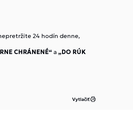
 nepretržite 24 hodín denne,
ERNE CHRÁNENÉ“
a
„DO RÚK
Vytlačiť