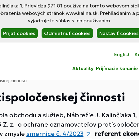
linčiaka 1, Prievidza 971 01 používa na tomto webovom síd
obrazenia webových stránok www.kalina.sk. Prehliadaním a 
vyjadrujete súhlas s ich používaním.
Prijať cookies
Odmietnuť cookies
Nastaviť cookies
English
K
Aktuality
Prijímacie konanie
kej činnosti
ispoločenskej činnosti
la obchodu a služieb, Nábrežie J. Kalinčiaka 1,
9 Z. z. o ochrane oznamovateľov protispoloče
 v zmysle
smernice č. 4/2023
referent ekon