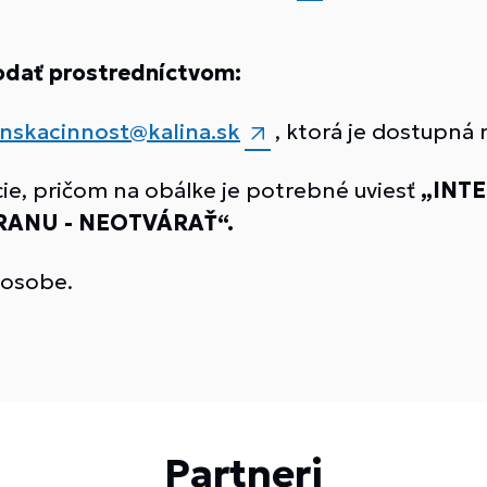
odať prostredníctvom:
nskacinnost@kalina.sk
, ktorá je dostupná
cie, pričom na obálke je potrebné uviesť
„INT
ANU - NEOTVÁRAŤ“.
 osobe.
Partneri