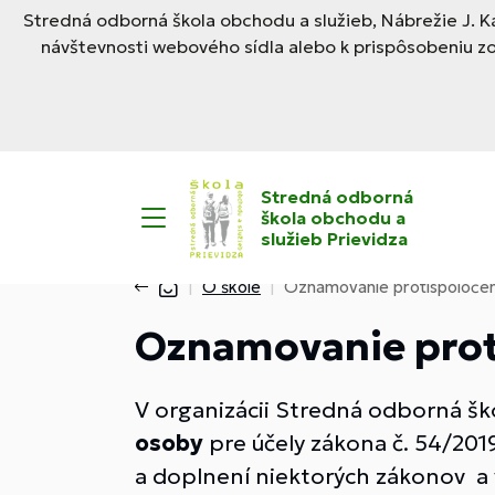
Stredná odborná škola obchodu a služieb, Nábrežie J. Ka
návštevnosti webového sídla alebo k prispôsobeniu z
Stredná odborná
škola obchodu a
služieb Prievidza
O škole
Oznamovanie protispoločens
Oznamovanie prot
V organizácii Stredná odborná ško
osoby
pre účely zákona č. 54/201
a doplnení niektorých zákonov a