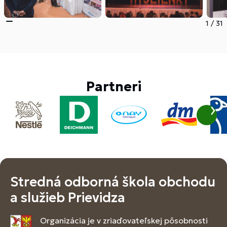
1
/
31
Partneri
Stredná odborná škola obchodu
a služieb Prievidza
Organizácia je v zriaďovateľskej pôsobnosti