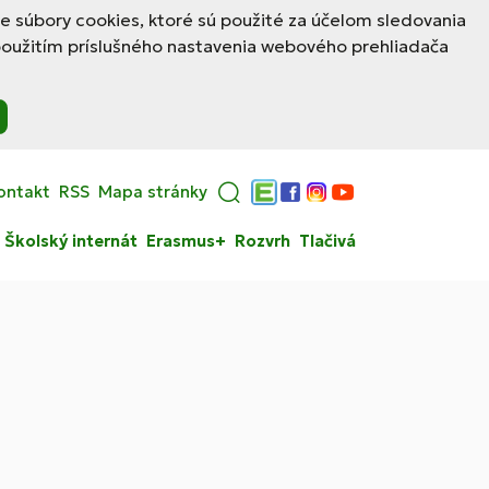
le súbory cookies, ktoré sú použité za účelom sledovania
použitím príslušného nastavenia webového prehliadača
ontakt
RSS
Mapa stránky
Edupage
Facebook
Instagram
YouTube
Školský internát
Erasmus+
Rozvrh
Tlačivá