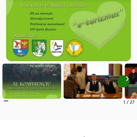
1
/
27