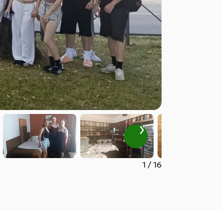
1
/
16