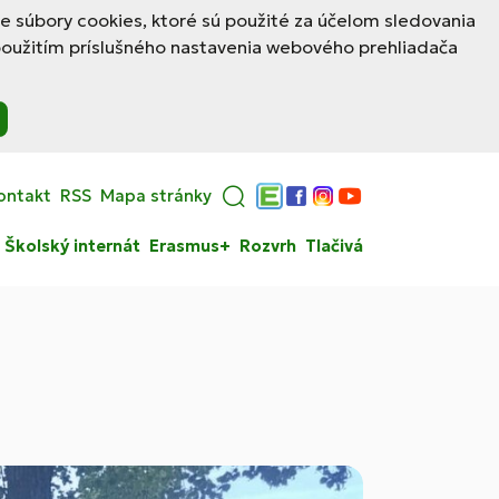
le súbory cookies, ktoré sú použité za účelom sledovania
použitím príslušného nastavenia webového prehliadača
ontakt
RSS
Mapa stránky
Edupage
Facebook
Instagram
YouTube
Školský internát
Erasmus+
Rozvrh
Tlačivá