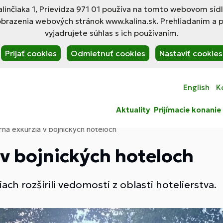
linčiaka 1, Prievidza 971 01 používa na tomto webovom síd
obrazenia webových stránok www.kalina.sk. Prehliadaním a 
vyjadrujete súhlas s ich používaním.
Prijať cookies
Odmietnuť cookies
Nastaviť cookies
English
K
Aktuality
Prijímacie konanie
ná exkurzia v bojnických hoteloch
v bojnických hoteloch
ciach rozšírili vedomosti z oblasti hotelierstva.