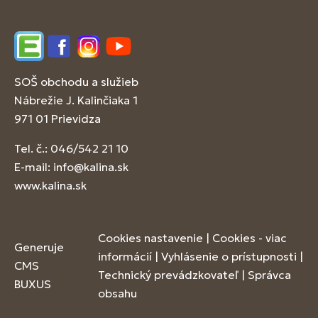
Edupage
Facebook
Instagram
YouTube
SOŠ obchodu a služieb
Nábrežie J. Kalinčiaka 1
971 01 Prievidza
Tel. č.: 046/542 21 10
E-mail:
info@kalina.sk
www.kalina.sk
Cookies nastavenie
|
Cookies - viac
Generuje
informácií
|
Vyhlásenie o prístupnosti
|
CMS
Technický prevádzkovateľ
|
Správca
BUXUS
obsahu