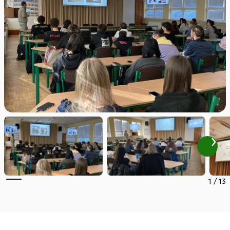
1
/
13