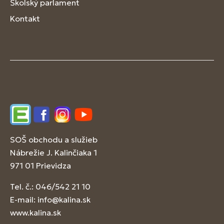
Školský parlament
Kontakt
Edupage
Facebook
Instagram
YouTube
SOŠ obchodu a služieb
Nábrežie J. Kalinčiaka 1
971 01 Prievidza
Tel. č.: 046/542 21 10
E-mail:
info@kalina.sk
www.kalina.sk