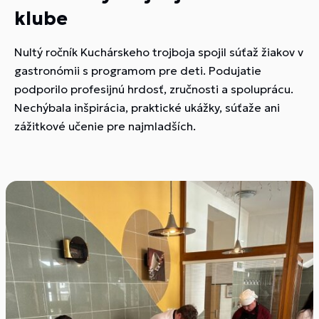
klube
Nultý ročník Kuchárskeho trojboja spojil súťaž žiakov v
gastronómii s programom pre deti. Podujatie
podporilo profesijnú hrdosť, zručnosti a spoluprácu.
Nechýbala inšpirácia, praktické ukážky, súťaže ani
zážitkové učenie pre najmladších.