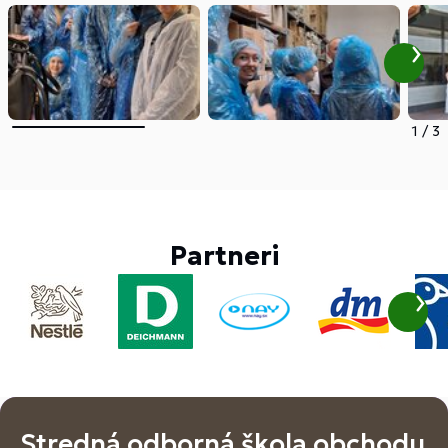
1
/
3
Partneri
Stredná odborná škola obchodu