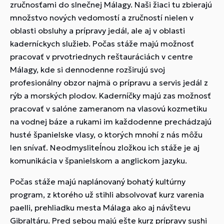
zručnosťami do slnečnej Málagy. Naši žiaci tu zbierajú
množstvo nových vedomostí a zručností nielen v
oblasti obsluhy a prípravy jedál, ale aj v oblasti
kaderníckych služieb. Počas stáže majú možnosť
pracovať v prvotriednych reštauráciách v centre
Málagy, kde si dennodenne rozširujú svoj
profesionálny obzor najmä o prípravu a servis jedál z
rýb a morských plodov. Kaderníčky majú zas možnosť
pracovať v salóne zameranom na vlasovú kozmetiku
na vodnej báze a rukami im každodenne prechádzajú
husté španielske vlasy, o ktorých mnohí z nás môžu
len snívať. Neodmysliteĺnou zložkou ich stáže je aj
komunikácia v španielskom a anglickom jazyku.
Počas stáže majú naplánovaný bohatý kultúrny
program, z ktorého už stihli absolvovať kurz varenia
paelli, prehliadku mesta Málaga ako aj návštevu
Gibraltáru. Pred sebou majú ešte kurz prípravy sushi