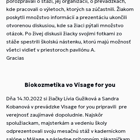
porozprávali o stáži, jej organizácii, o prevádzkach,
kde pracovali o výletoch, ktorých sa zúčastnili. Žiakom
poskytli množstvo informácií a prezentáciu ukončili
otvorenou diskusiou, kde sa žiaci pýtali množstvo
otázok. Po živej diskusii žiacky svojimi fotkami zo
stáže spestrili školskú nástenku, ktorú majú možnosť
všetci vidieť v priestoroch pavilónu A.
Gracias
Biokozmetika vo Visage for you
Dňa 14.10.2022 si žiačky Lívia Gužiková a Sandra
Kobanová v prevádzke Visage for you pripravili pre
verejnosť zaujímavé dopoludnie. Najskôr
spolužiackam, majsterkám a vedeniu školy
odprezentovali svoju mesačnú stáž v kaderníckom
salóne v Málage a následne prítomným zákazníčkam