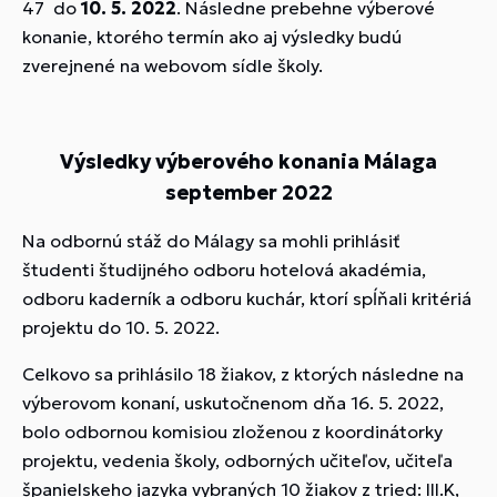
47 do
10
. 5. 2022
. Následne prebehne výberové
konanie, ktorého termín ako aj výsledky budú
zverejnené na webovom sídle školy.
Výsledky výberového konania Málaga
september 2022
Na odbornú stáž do Málagy sa mohli prihlásiť
študenti študijného odboru hotelová akadémia,
odboru kaderník a odboru kuchár, ktorí spĺňali kritériá
projektu do 10. 5. 2022.
Celkovo sa prihlásilo 18 žiakov, z ktorých následne na
výberovom konaní, uskutočnenom dňa 16. 5. 2022,
bolo odbornou komisiou zloženou z koordinátorky
projektu, vedenia školy, odborných učiteľov, učiteľa
španielskeho jazyka vybraných 10 žiakov z tried: III.K,