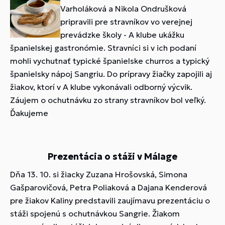
Varholáková a Nikola Ondrušková
pripravili pre stravníkov vo verejnej
prevádzke školy - A klube ukážku
španielskej gastronómie. Stravníci si v ich podaní
mohli vychutnať typické španielske churros a typický
španielsky nápoj Sangriu. Do prípravy žiačky zapojili aj
žiakov, ktorí v A klube vykonávali odborný výcvik.
Záujem o ochutnávku zo strany stravníkov bol veľký.
Ďakujeme
Prezentácia o stáži v Málage
Dňa 13. 10. si žiacky Zuzana Hrošovská, Simona
Gašparovičová, Petra Poliaková a Dajana Kenderová
pre žiakov Kaliny predstavili zaujímavu prezentáciu o
stáži spojenú s ochutnávkou Sangrie. Žiakom