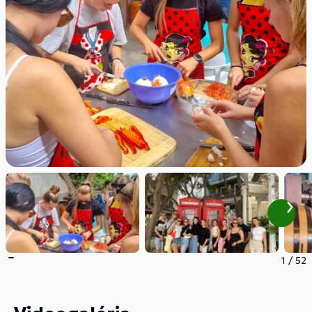
1
/
52