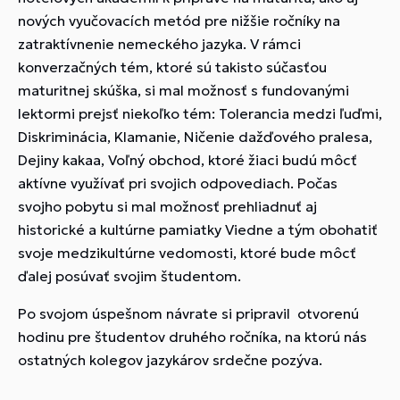
nových vyučovacích metód pre nižšie ročníky na
zatraktívnenie nemeckého jazyka. V rámci
konverzačných tém, ktoré sú takisto súčasťou
maturitnej skúška, si mal možnosť s fundovanými
lektormi prejsť niekoľko tém: Tolerancia medzi ľuďmi,
Diskriminácia, Klamanie, Ničenie dažďového pralesa,
Dejiny kakaa, Voľný obchod, ktoré žiaci budú môcť
aktívne využívať pri svojich odpovediach. Počas
svojho pobytu si mal možnosť prehliadnuť aj
historické a kultúrne pamiatky Viedne a tým obohatiť
svoje medzikultúrne vedomosti, ktoré bude môcť
ďalej posúvať svojim študentom.
Po svojom úspešnom návrate si pripravil otvorenú
hodinu pre študentov druhého ročníka, na ktorú nás
ostatných kolegov jazykárov srdečne pozýva.