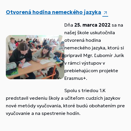
Otvorená hodina nemeckého jazyka
Dňa
25. marca 2022
sa na
našej škole uskutočnila
otvorená hodina
nemeckého jazyka, ktorú si
pripravil Mgr. Ľubomír Jurík
v rámci výstupov v
prebiehajúcom projekte
Erasmus+.
Spolu s triedou 1.K
predstavil vedeniu školy a učiteľom cudzích jazykov
nové metódy vyučovania, ktoré budú obohatením pre
vyučovanie a na spestrenie hodín.