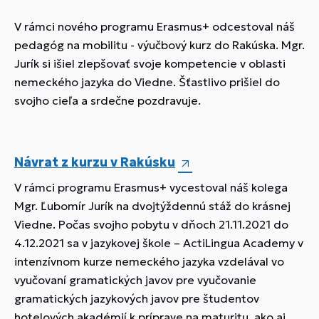
V rámci nového programu Erasmus+ odcestoval náš
pedagóg na mobilitu - výučbový kurz do Rakúska. Mgr.
Jurík si išiel zlepšovať svoje kompetencie v oblasti
nemeckého jazyka do Viedne. Šťastlivo prišiel do
svojho cieľa a srdečne pozdravuje.
Návrat z kurzu v Rakúsku
V rámci programu Erasmus+ vycestoval náš kolega
Mgr. Ľubomír Jurík na dvojtýždennú stáž do krásnej
Viedne. Počas svojho pobytu v dňoch 21.11.2021 do
4.12.2021 sa v jazykovej škole – ActiLingua Academy v
intenzívnom kurze nemeckého jazyka vzdelával vo
vyučovaní gramatických javov pre vyučovanie
gramatických jazykových javov pre študentov
hotelových akadémií k príprave na maturitu, ako aj