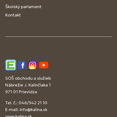
Školský parlament
Kontakt
Edupage
Facebook
Instagram
YouTube
SOŠ obchodu a služieb
Nábrežie J. Kalinčiaka 1
971 01 Prievidza
Tel. č.: 046/542 21 10
E-mail:
info@kalina.sk
www.kalina.sk