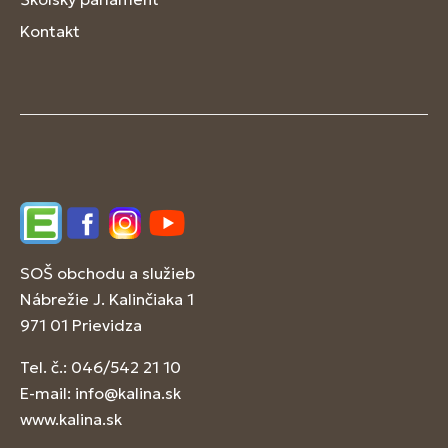
Kontakt
Edupage
Facebook
Instagram
YouTube
SOŠ obchodu a služieb
Nábrežie J. Kalinčiaka 1
971 01 Prievidza
Tel. č.: 046/542 21 10
E-mail:
info@kalina.sk
www.kalina.sk