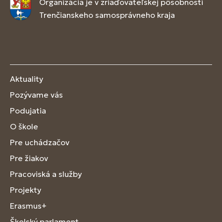
Organizácia je v zriaďovateľskej pôsobnosti
Trenčianskeho samosprávneho kraja
Aktuality
Pozývame vás
Podujatia
O škole
Pre uchádzačov
Pre žiakov
Pracoviská a služby
Projekty
Erasmus+
Školský parlament