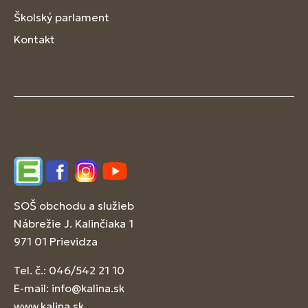
Školský parlament
Kontakt
Edupage
Facebook
Instagram
YouTube
SOŠ obchodu a služieb
Nábrežie J. Kalinčiaka 1
971 01 Prievidza
Tel. č.: 046/542 21 10
E-mail:
info@kalina.sk
www.kalina.sk