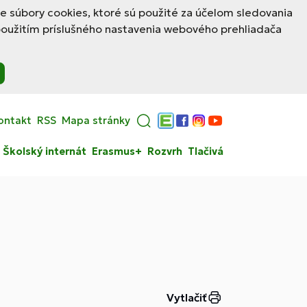
le súbory cookies, ktoré sú použité za účelom sledovania
použitím príslušného nastavenia webového prehliadača
ontakt
RSS
Mapa stránky
Edupage
Facebook
Instagram
YouTube
Školský internát
Erasmus+
Rozvrh
Tlačivá
Vytlačiť