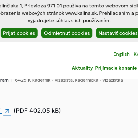
linčiaka 1, Prievidza 971 01 používa na tomto webovom síd
obrazenia webových stránok www.kalina.sk. Prehliadaním a 
vyjadrujete súhlas s ich používaním.
Prijať cookies
Odmietnuť cookies
Nastaviť cookies
English
K
Aktuality
Prijímacie konanie
gram
6425 K kaderník - vizážista, kaderníčka - vizážistka
f
(PDF 402,05 kB)