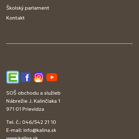
Školský parlament
Kontakt
Edupage
Facebook
Instagram
YouTube
SOŠ obchodu a služieb
Nábrežie J. Kalinčiaka 1
971 01 Prievidza
Tel. č.: 046/542 21 10
E-mail:
info@kalina.sk
www.kalina.sk