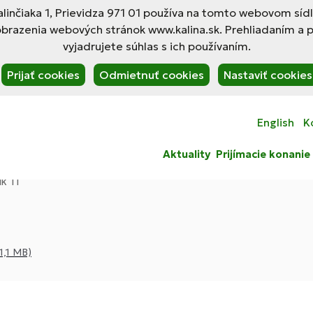
linčiaka 1, Prievidza 971 01 používa na tomto webovom síd
obrazenia webových stránok www.kalina.sk. Prehliadaním a 
vyjadrujete súhlas s ich používaním.
Prijať cookies
Odmietnuť cookies
Nastaviť cookies
English
K
Aktuality
Prijímacie konanie
k 11
(1,1 MB)