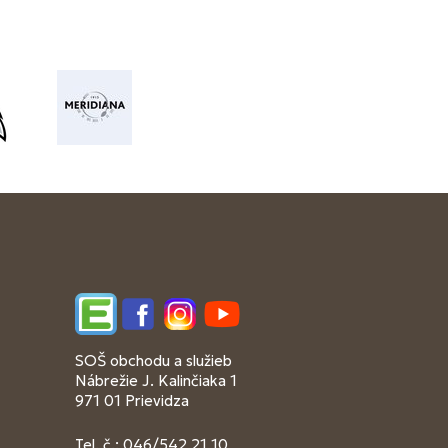
Edupage
Facebook
Instagram
YouTube
SOŠ obchodu a služieb
Nábrežie J. Kalinčiaka 1
971 01 Prievidza
Tel. č.: 046/542 21 10