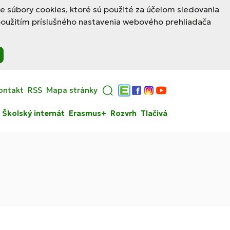
le súbory cookies, ktoré sú použité za účelom sledovania
použitím príslušného nastavenia webového prehliadača
ontakt
RSS
Mapa stránky
Edupage
Facebook
Instagram
YouTube
Školský internát
Erasmus+
Rozvrh
Tlačivá