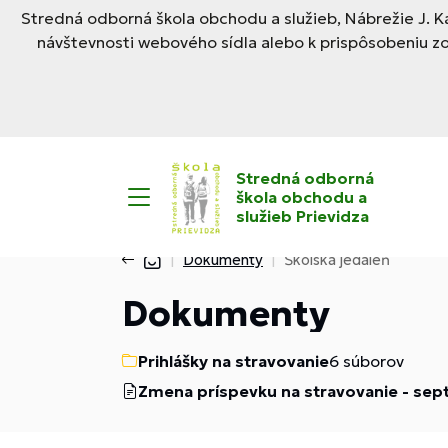
Stredná odborná škola obchodu a služieb, Nábrežie J. Ka
návštevnosti webového sídla alebo k prispôsobeniu z
Stredná odborná
škola obchodu a
služieb Prievidza
Dokumenty
Školská jedáleň
Dokumenty
Prihlášky na stravovanie
6 súborov
Zmena príspevku na stravovanie - se