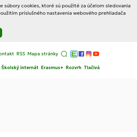
le súbory cookies, ktoré sú použité za účelom sledovania
použitím príslušného nastavenia webového prehliadača
ontakt
RSS
Mapa stránky
Edupage
Facebook
Instagram
YouTube
Školský internát
Erasmus+
Rozvrh
Tlačivá