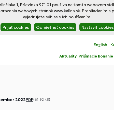
linčiaka 1, Prievidza 971 01 používa na tomto webovom síd
obrazenia webových stránok www.kalina.sk. Prehliadaním a 
vyjadrujete súhlas s ich používaním.
Prijať cookies
Odmietnuť cookies
Nastaviť cookies
English
K
Aktuality
Prijímacie konanie
ptember 2022
PDF
(61,92 kB)