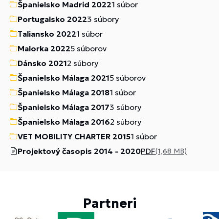
Španielsko Madrid 2022
1 súbor
Portugalsko 2022
3 súbory
Taliansko 2022
1 súbor
Malorka 2022
5 súborov
Dánsko 2021
2 súbory
Španielsko Málaga 2021
5 súborov
Španielsko Málaga 2018
1 súbor
Španielsko Málaga 2017
3 súbory
Španielsko Málaga 2016
2 súbory
VET MOBILITY CHARTER 2015
1 súbor
Projektový časopis 2014 - 2020
PDF
(1,68 MB)
Partneri