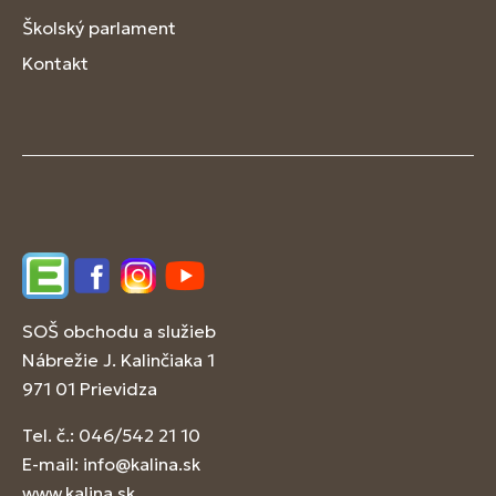
Školský parlament
Kontakt
Edupage
Facebook
Instagram
YouTube
SOŠ obchodu a služieb
Nábrežie J. Kalinčiaka 1
971 01 Prievidza
Tel. č.: 046/542 21 10
E-mail:
info@kalina.sk
www.kalina.sk