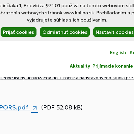
linčiaka 1, Prievidza 971 01 používa na tomto webovom síd
obrazenia webových stránok www.kalina.sk. Prehliadaním a 
vyjadrujete súhlas s ich používaním.
Prijať cookies
Odmietnuť cookies
Nastaviť cookies
English
K
Aktuality
Prijímacie konanie
sledné listiny uchádzačov do 1. ročníka nadstavbového štúdia pr
_PORS.pdf
(PDF 52,08 kB)