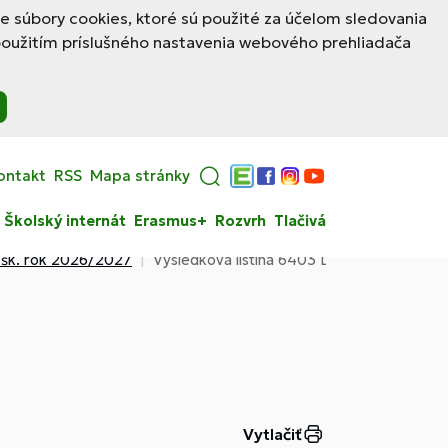
le súbory cookies, ktoré sú použité za účelom sledovania
použitím príslušného nastavenia webového prehliadača
ontakt
RSS
Mapa stránky
Edupage
Facebook
Instagram
YouTube
Školský internát
Erasmus+
Rozvrh
Tlačivá
e šk. rok 2026/2027
Výsledková listina 6403 L podnikanie v o
Vytlačiť