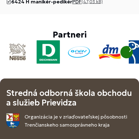
6424 H manikér-pedikér
PDF
(47,03 kB)
Partneri
Stredná odborná škola obchodu
a služieb Prievidza
Organizácia je v zriaďovateľskej pôsobnosti
Trenčianskeho samosprávneho kraja