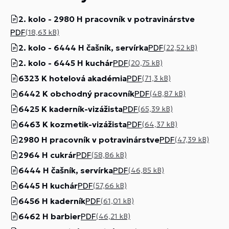
2. kolo - 2980 H pracovník v potravinárstve
PDF
(18,63 kB)
2. kolo - 6444 H čašník, servírka
PDF
(22,52 kB)
2. kolo - 6445 H kuchár
PDF
(20,75 kB)
6323 K hotelová akadémia
PDF
(71,3 kB)
6442 K obchodný pracovník
PDF
(48,87 kB)
6425 K kaderník-vizážista
PDF
(65,39 kB)
6463 K kozmetik-vizážista
PDF
(64,37 kB)
2980 H pracovník v potravinárstve
PDF
(47,39 kB)
2964 H cukrár
PDF
(58,86 kB)
6444 H čašník, servírka
PDF
(46,85 kB)
6445 H kuchár
PDF
(57,66 kB)
6456 H kaderník
PDF
(61,01 kB)
6462 H barbier
PDF
(46,21 kB)