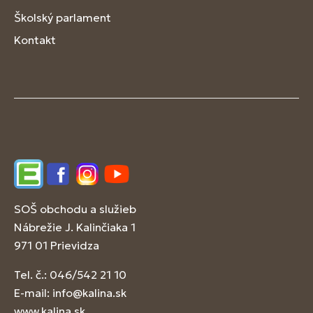
Školský parlament
Kontakt
Edupage
Facebook
Instagram
YouTube
SOŠ obchodu a služieb
Nábrežie J. Kalinčiaka 1
971 01 Prievidza
Tel. č.: 046/542 21 10
E-mail:
info@kalina.sk
www.kalina.sk