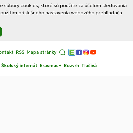
le súbory cookies, ktoré sú použité za účelom sledovania
použitím príslušného nastavenia webového prehliadača
ontakt
RSS
Mapa stránky
Edupage
Facebook
Instagram
YouTube
Školský internát
Erasmus+
Rozvrh
Tlačivá