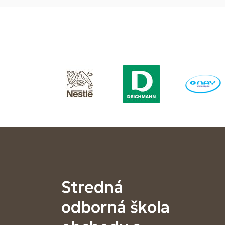
Stredná
odborná škola