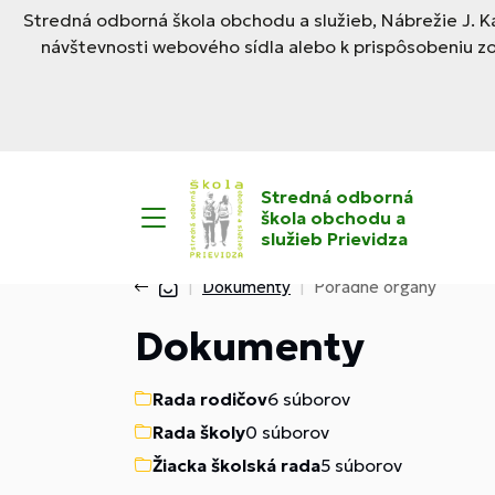
Stredná odborná škola obchodu a služieb, Nábrežie J. Ka
návštevnosti webového sídla alebo k prispôsobeniu z
Stredná odborná
škola obchodu a
služieb Prievidza
Dokumenty
Poradné orgány
Dokumenty
Rada rodičov
6 súborov
Rada školy
0 súborov
Žiacka školská rada
5 súborov