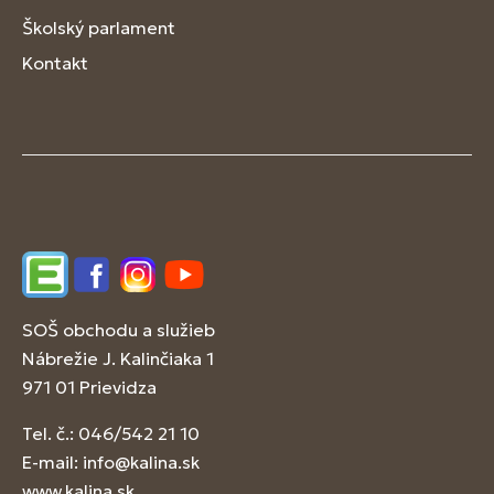
Školský parlament
Kontakt
Edupage
Facebook
Instagram
YouTube
SOŠ obchodu a služieb
Nábrežie J. Kalinčiaka 1
971 01 Prievidza
Tel. č.: 046/542 21 10
E-mail:
info@kalina.sk
www.kalina.sk