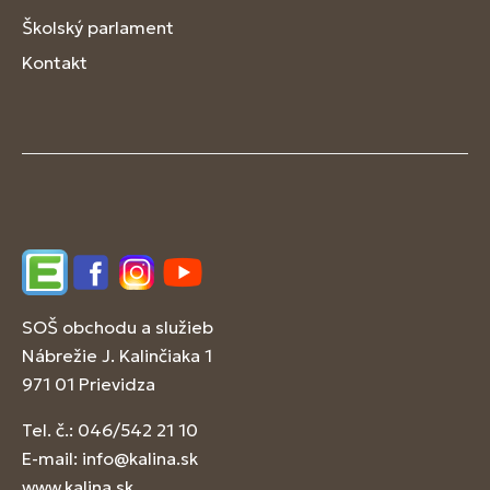
Školský parlament
Kontakt
Edupage
Facebook
Instagram
YouTube
SOŠ obchodu a služieb
Nábrežie J. Kalinčiaka 1
971 01 Prievidza
Tel. č.: 046/542 21 10
E-mail:
info@kalina.sk
www.kalina.sk