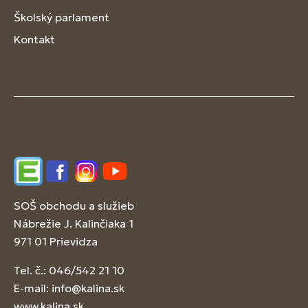
Školský parlament
Kontakt
Edupage
Facebook
Instagram
YouTube
SOŠ obchodu a služieb
Nábrežie J. Kalinčiaka 1
971 01 Prievidza
Tel. č.: 046/542 21 10
E-mail:
info@kalina.sk
www.kalina.sk