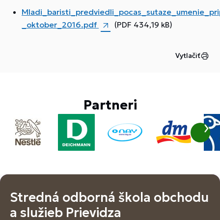
Mladi_baristi_predviedli_pocas_sutaze_umenie_pri
_oktober_2016.pdf
(PDF 434,19 kB)
Vytlačiť
Partneri
Stredná odborná škola obchodu
a služieb Prievidza