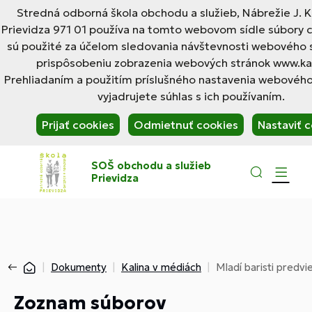
Stredná odborná škola obchodu a služieb, Nábrežie J. Ka
Prievidza 971 01 používa na tomto webovom sídle súbory c
sú použité za účelom sledovania návštevnosti webového s
prispôsobeniu zobrazenia webových stránok www.kal
Prehliadaním a použitím príslušného nastavenia webového
vyjadrujete súhlas s ich používaním.
Prijať cookies
Odmietnuť cookies
Nastaviť 
SOŠ obchodu a služieb
Prievidza
Dokumenty
Kalina v médiách
Mladí baristi predv
Zoznam súborov