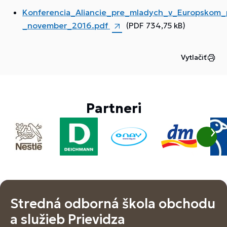
Konferencia_Aliancie_pre_mladych_v_Europskom_
_november_2016.pdf
(PDF 734,75 kB)
Vytlačiť
Partneri
Stredná odborná škola obchodu
a služieb Prievidza