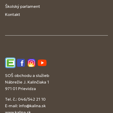
Školský parlament
Kontakt
Edupage
Facebook
Instagram
YouTube
SOŠ obchodu a služieb
Nábrežie J. Kalinčiaka 1
971 01 Prievidza
Tel. č.: 046/542 21 10
E-mail:
info@kalina.sk
www.kalina.sk