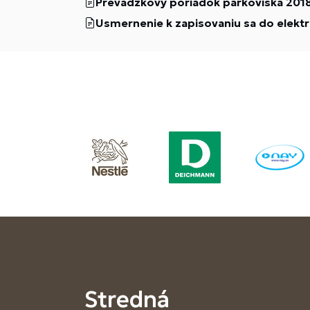
Prevádzkový poriadok parkoviska 201
Usmernenie k zapisovaniu sa do elekt
Stredná