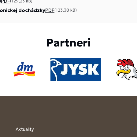
8
PDF
(129,23 kB)
ronickej dochádzky
PDF
(123,38 kB)
Partneri
Aktuality