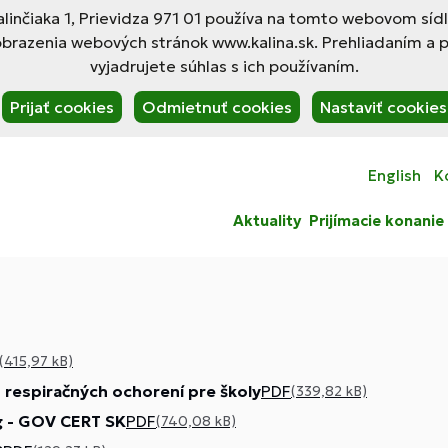
linčiaka 1, Prievidza 971 01 používa na tomto webovom síd
obrazenia webových stránok www.kalina.sk. Prehliadaním a 
vyjadrujete súhlas s ich používaním.
Prijať cookies
Odmietnuť cookies
Nastaviť cookies
English
K
Aktuality
Prijímacie konanie
(415,97 kB)
respiračných ochorení pre školy
PDF
(339,82 kB)
ng - GOV CERT SK
PDF
(740,08 kB)