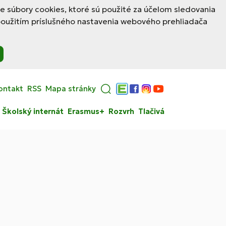
le súbory cookies, ktoré sú použité za účelom sledovania
použitím príslušného nastavenia webového prehliadača
ontakt
RSS
Mapa stránky
Edupage
Facebook
Instagram
YouTube
Školský internát
Erasmus+
Rozvrh
Tlačivá