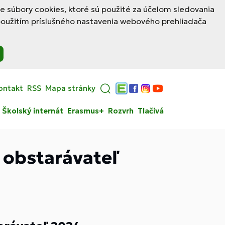
le súbory cookies, ktoré sú použité za účelom sledovania
použitím príslušného nastavenia webového prehliadača
ontakt
RSS
Mapa stránky
Edupage
Facebook
Instagram
YouTube
Školský internát
Erasmus+
Rozvrh
Tlačivá
 obstarávateľ