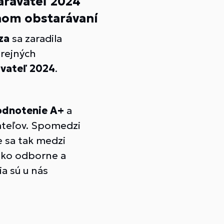
arávateľ 2024
nom obstarávaní
za
sa zaradila
erejných
vateľ 2024
.
odnotenie A+
a
vateľov. Spomedzi
e sa tak medzi
soko odborne a
a sú u nás