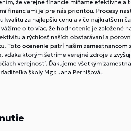
ením, že verejné financie míňame efektívne a 
i financiami je pre nás prioritou. Procesy nas
u kvalitu za najlepšiu cenu a v čo najkratšom 
vážime o to viac, že hodnotenie je založené n
tivitu a rýchlosť našich obstarávaní a porovn
nsku. Toto ocenenie patrí našim zamestnancom
e, vďaka ktorým šetríme verejné zdroje a zvyš
 očiach verejnosti. Ďakujeme všetkým zamestna
riaditeľka školy Mgr. Jana Pernišová.
nutie