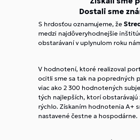
Získali sme 
Dostali sme zn
S hrdosťou oznamujeme, že
Stred
medzi najdôveryhodnejšie inštitúc
obstarávaní v uplynulom roku ná
V hodnotení, ktoré realizoval por
ocitli sme sa tak na popredných 
viac ako 2 300 hodnotených subjek
tých najlepších, ktorí obstarávaj
rýchlo. Získaním hodnotenia A+ s
nastavené čestne a hospodárne.