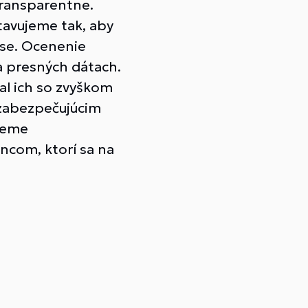
transparentne.
tavujeme tak, aby
čase. Ocenenie
a presných dátach.
al ich so zvyškom
 zabezpečujúcim
ujeme
ncom, ktorí sa na