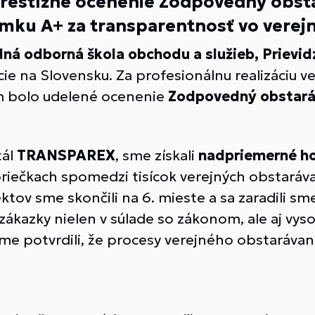
prestížne ocenenie Zodpovedný obst
ámku A+ za transparentnosť vo verej
ná odborná škola obchodu a služieb, Prievid
ie na Slovensku. Za profesionálnu realizáciu v
m bolo udelené ocenenie
Zodpovedný obstará
tál
TRANSPAREX
, sme získali
nadpriemerné h
priečkach spomedzi tisícok verejných obstará
tov sme skončili na 6. mieste a sa zaradili sm
ú zákazky nielen v súlade so zákonom, ale aj vy
me potvrdili, že procesy verejného obstarávani