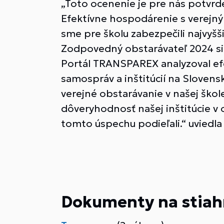
„Toto ocenenie je pre nás potvrd
Efektívne hospodárenie s verejným
sme pre školu zabezpečili najvyšši
Zodpovedný obstarávateľ 2024 si 
Portál TRANSPAREX analyzoval efek
samospráv a inštitúcií na Slove
verejné obstarávanie v našej škol
dôveryhodnosť našej inštitúcie v
tomto úspechu podieľali.“ uviedla 
Dokumenty na stiah