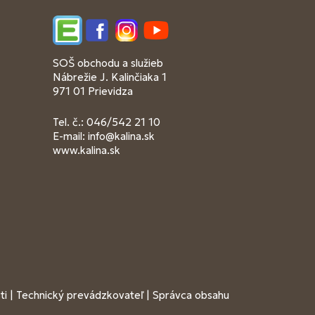
Edupage
Facebook
Instagram
YouTube
SOŠ obchodu a služieb
Nábrežie J. Kalinčiaka 1
971 01 Prievidza
Tel. č.: 046/542 21 10
E-mail:
info@kalina.sk
www.kalina.sk
ti
|
Technický prevádzkovateľ
|
Správca obsahu