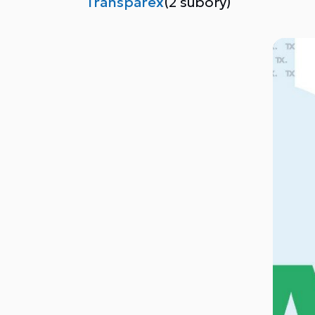
Transparex
(2 súbory)