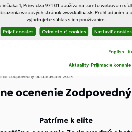
linčiaka 1, Prievidza 971 01 používa na tomto webovom síd
obrazenia webových stránok www.kalina.sk. Prehliadaním a 
vyjadrujete súhlas s ich používaním.
Prijať cookies
Odmietnuť cookies
Nastaviť cookies
English
K
Aktuality
Prijímacie konanie
nenie Zodpovedný obstarávateľ 2024
ížne ocenenie Zodpovedný
Patríme k elite