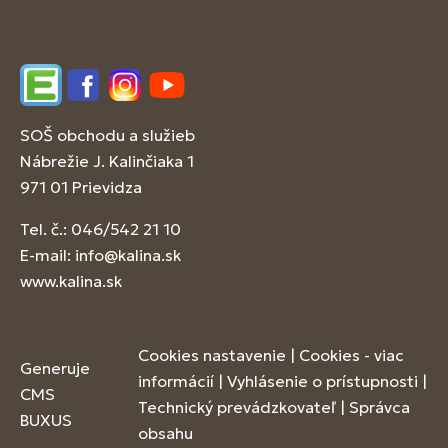
Edupage
Facebook
Instagram
YouTube
SOŠ obchodu a služieb
Nábrežie J. Kalinčiaka 1
971 01 Prievidza
Tel. č.: 046/542 21 10
E-mail:
info@kalina.sk
www.kalina.sk
Cookies nastavenie
|
Cookies - viac
Generuje
informácií
|
Vyhlásenie o prístupnosti
|
CMS
Technický prevádzkovateľ
|
Správca
BUXUS
obsahu