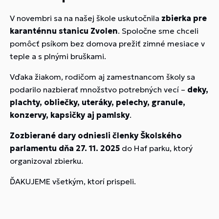
V novembri sa na našej škole uskutočnila
zbierka pre
karanténnu stanicu Zvolen
. Spoločne sme chceli
pomôcť psíkom bez domova prežiť zimné mesiace v
teple a s plnými bruškami.
Vďaka žiakom, rodičom aj zamestnancom školy sa
podarilo nazbierať množstvo potrebných vecí –
deky,
plachty, obliečky, uteráky, pelechy, granule,
konzervy, kapsičky aj pamlsky
.
Zozbierané dary odniesli členky Školského
parlamentu dňa 27. 11. 2025
do Haf parku, ktorý
organizoval zbierku.
ĎAKUJEME všetkým, ktorí prispeli.