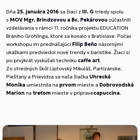
Dňa
25. januára 2016
sa žiaci z
III. G
triedy spolu
s
MOV Mgr. Brindzovou a Bc. Pekárovou
zúčastnili
vzdelávania v rámci 11. ročníka projektu EDUCATION
Braniho Gröhlinga, ktoré sa konalo v Bratislave. Počas
workshopu im prednášajúci
Filip Beňo
názornými
ukážkami predviedol nové trendy v baristike. Žiaci si
po prvýkrát vyskúšali techniku
caffe art
.
Zo stredných škôl Liptovský Mikuláš, Partizánske,
Piešťany a Prievidza sa naša žiačka
Uhrecká
Monika
umiestnila na
prvom
mieste a
Dobrovodská
Marion
na
treťom
mieste v príprave
capuccina
.