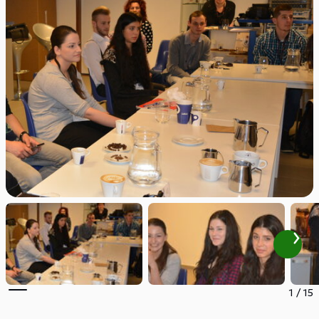
1
/
15