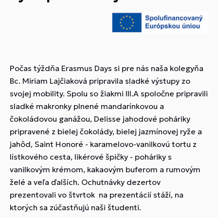
Počas týždňa Erasmus Days si pre nás naša kolegyňa
Bc. Miriam Lajčiaková pripravila sladké výstupy zo
svojej mobility. Spolu so žiakmi III.A spoločne pripravili
sladké makronky plnené mandarínkovou a
čokoládovou ganážou, Delisse jahodové poháriky
pripravené z bielej čokolády, bielej jazmínovej ryže a
jahôd, Saint Honoré - karamelovo-vanilkovú tortu z
lístkového cesta, likérové špičky - poháriky s
vanilkovým krémom, kakaovým buferom a rumovým
želé a veľa ďalších. Ochutnávky dezertov
prezentovali vo štvrtok na prezentácií stáží, na
ktorých sa zúčastňujú naši študenti.