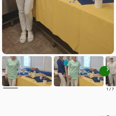
1
/
7