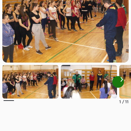
1
/
11