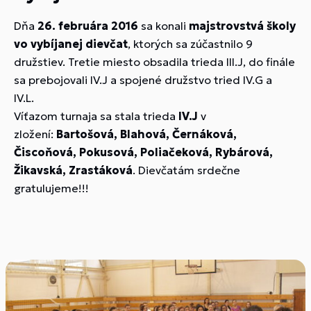
Dňa
26. februára 2016
sa konali
majstrovstvá školy
vo vybíjanej dievčat
, ktorých sa zúčastnilo 9
družstiev. Tretie miesto obsadila trieda III.J, do finále
sa prebojovali IV.J a spojené družstvo tried IV.G a
IV.L.
Víťazom turnaja sa stala trieda
IV.J
v
zložení:
Bartošová, Blahová, Černáková,
Čiscoňová, Pokusová, Poliačeková, Rybárová,
Žikavská, Zrastáková
. Dievčatám srdečne
gratulujeme!!!